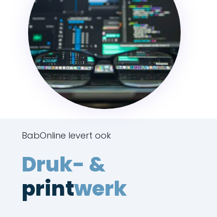
BabOnline levert ook
Druk- &
print
werk