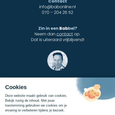
Contact
info@babonline.nl
070 – 204 26 52
Zin in een
Bab
bel?
Neem dan
contact
op.
Dat is uiteraard vrijblijvend!
© Copyright 2026 - BabOnline
Algemene Voorwaarden